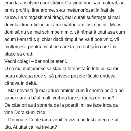
erau la absolvire ușor străini. Ca vinul bun sau maturat, au
prins profil și fine arome, s-au metamorfozat în frați de
cruce. I-am regăsit mai dragi, mai curați sufletește și mai
devotați tinereții lor, ai căror martori am fost noi toți. Mi-aș
dorii să nu se mai schimbe nimic, să rămână totul așa cum
acum l-am trăit. și chiar dacă timpul ne va fi potrivnic, vă
mulțumesc pentru mitul pe care la-ți creat și în care îmi
place sa cred:
Vechi colegi – dar noi prieteni.
O să mă mulțumesc să stau la fereastră în fotoliu, să-mi
beau cafeaua rece și să privesc pozele făcute undeva,
cândva în deltă.
– Măi nevastă îți mai aduci aminte cum îl chema pe ăla pe
vapor care a băut mult, vorbea tare și râdea de mine?
De câte ori aud soneria de la poartă, mi se face frica ca
vine Dora și-mi zice:
– Domnule Conte iar a venit în vizită un fost coleg de-al
tău. Ai uitat ca i-ai invitat?