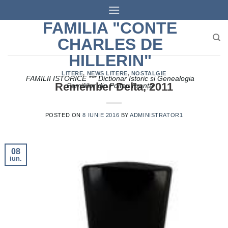
Skip
to
FAMILIA "CONTE
content
CHARLES DE
HILLERIN"
LITERE
,
NEWS LITERE
,
NOSTALGIE
FAMILII ISTORICE *** Dictionar Istoric si Genealogia
Remember Delta‚ 2011
Familiilor din Poitou Franța
POSTED ON
8 IUNIE 2016
BY
ADMINISTRATOR1
08
iun.