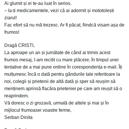
Ai glumit și ei te-au luat în serios.
– Ia-ți medicamentele, vezi că ai adormit și mototolești
ziarul!
Fac efort să nu mă trezesc. Ar fi păcat, fiindcă visam așa de
frumos!
Dragă CRISTI,
La aproape un an și jumătate de când ai trimis acest
frumos mesaj, l-am recitit cu mare plăcere, în timpul unei
tentative de a mai pune ordine în corespondența e-mail. Îți
mulțumesc încă o dată pentru gândurile tale referitoare la
noi, colegii și prietenii de altă dată și sper să reușim să
menținem aprinsă flacăra prieteniei pe care am reușit să o
reaprindem.
Vă doresc o zi grozavă, urmată de altele și mai și în
mijlocul frumoasei voastre ferme,
Serban Dinita