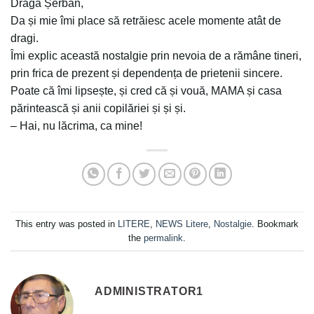
Dragă Șerban,
Da și mie îmi place să retrăiesc acele momente atât de
dragi.
Îmi explic această nostalgie prin nevoia de a rămâne tineri,
prin frica de prezent și dependența de prietenii sincere.
Poate că îmi lipsește, și cred că și vouă, MAMA și casa
părintească și anii copilăriei și și și.
– Hai, nu lăcrima, ca mine!
This entry was posted in
LITERE
,
NEWS Litere
,
Nostalgie
. Bookmark
the
permalink
.
ADMINISTRATOR1