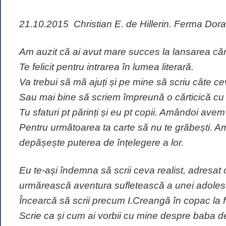
21.10.2015 Christian E. de Hillerin. Ferma Dora
Am auzit că ai avut mare succes la lansarea cărț
Te felicit pentru intrarea în lumea literară.
Va trebui să mă ajuți și pe mine să scriu câte ce
Sau mai bine să scriem împreună o cărticică cu s
Tu sfaturi pt părinți și eu pt copii. Amândoi avem
Pentru următoarea ta carte să nu te grăbești. Am
depășește puterea de înțelegere a lor.
Eu te-ași îndemna să scrii ceva realist, adresat 
urmărească aventura sufletească a unei adoles
Încearcă să scrii precum I.Creangă în copac la 
Scrie ca și cum ai vorbii cu mine despre baba d