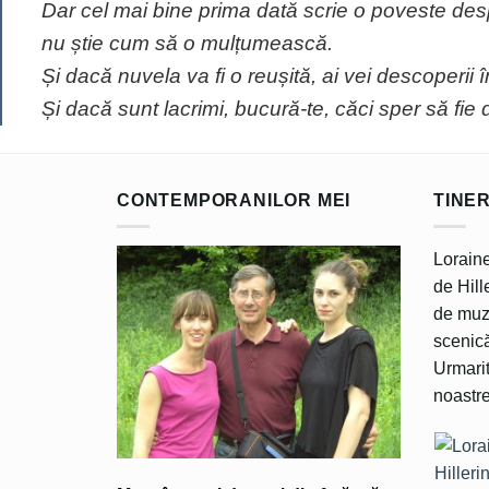
Dar cel mai bine prima dată scrie o poveste des
nu știe cum să o mulțumească.
Și dacă nuvela va fi o reușită, ai vei descoperii î
Și dacă sunt lacrimi, bucură-te, căci sper să fie
CONTEMPORANILOR MEI
TINE
Loraine
de Hille
de muzi
scenică
Urmarit
noastre