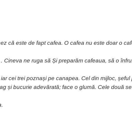
ez că este de fapt cafea. O cafea nu este doar o cafe
 Cineva ne ruga să Și preparăm cafeaua, să o înf
r cei trei poznași pe canapea. Cel din mijloc, șeful p
g și bucurie adevărată; face o glumă. Cele două sec
a.