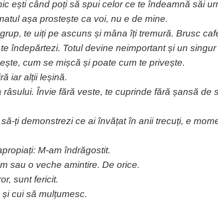
rnic ești când poți să spui celor ce te îndeamnă săi 
tul așa prostește ca voi, nu e de mine.
 grup, te uiți pe ascuns și mâna îți tremură. Brusc ca
ă te îndepărtezi. Totul devine neimportant și un singur
bește, cum se mișcă și poate cum te privește.
ă iar alții leșină.
âsului. Învie fără veste, te cuprinde fără șansă de s
ă-ți demonstrezi ce ai învățat în anii trecuți, e mom
apropiați: M-am îndrăgostit.
 om sau o veche amintire. De orice.
r, sunt fericit.
u și cui să mulțumesc.