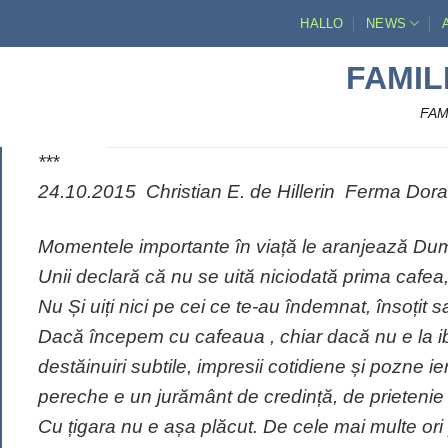
Skip
HALLO
NEWS
to
content
FAMIL
FAMI
***
24.10.2015 Christian E. de Hillerin Ferma Dora
Momentele importante în viață le aranjează Dum
Unii declară că nu se uită niciodată prima cafea
Nu Și uiți nici pe cei ce te-au îndemnat, însoțit
Dacă începem cu cafeaua , chiar dacă nu e la ibri
destăinuiri subtile, impresii cotidiene și pozne
pereche e un jurământ de credință, de prietenie 
Cu țigara nu e așa plăcut. De cele mai multe ori