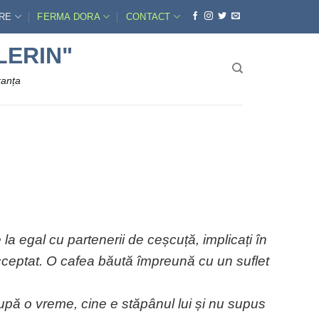
ERE
FERMA DORA
CONTACT
LERIN"
ranța
la egal cu partenerii de ceșcuță, implicați în
acceptat. O cafea băută împreună cu un suflet
după o vreme, cine e stăpânul lui și nu supus