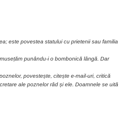
a; este povestea statului cu prietenii sau familia
rumusețăm punându-i o bombonică lângă. Dar
oznelor, povestește, citește e-mail-uri, critică
retare ale poznelor râd și ele. Doamnele se uită