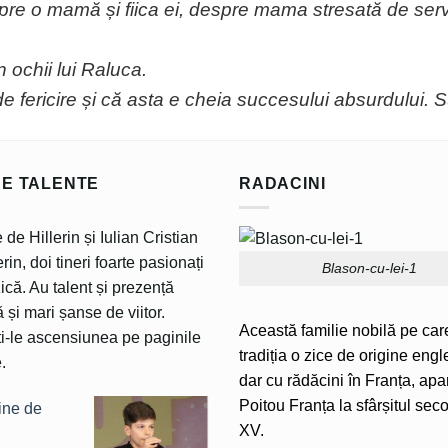
pre o mamă și fiica ei, despre mama stresată de servi
n ochii lui Raluca.
 de fericire și că asta e cheia succesului absurdului. 
RE TALENTE
RADACINI
 de Hillerin și Iulian Cristian
rin, doi tineri foarte pasionați
Blason-cu-lei-1
că. Au talent și prezență
 și mari șanse de viitor.
Această familie nobilă pe car
i-le ascensiunea pe paginile
tradiția o zice de origine engl
.
dar cu rădăcini în Franța, apa
Poitou Franța la sfârșitul seco
XV.