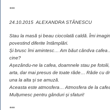
***
24.10.2015 ALEXANDRA STĂNESCU
Stau la masă și beau ciocolată caldă. Îmi imagin
povestind diferite întâmplări.
Și brusc îmi amintesc… Am băut cândva cafea…
cine?
Așezându-ne la cafea, doamnele stau pe fotolii, ia
arta, dar mai presus de toate râde… Râde cu dra
una la alta și se amuză.
Aceasta este atmosfera… Atmosfera de la cafe
Mulțumesc pentru gânduri și sfaturi!
***