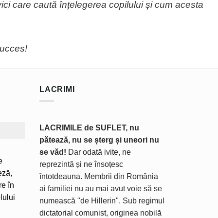
ci care caută înțelegerea copilului și cum acesta
Succes!
LACRIMI
LACRIMILE de SUFLET, nu
pătează, nu se șterg și uneori nu
se văd!
Dar odată ivite, ne
e
reprezintă și ne însoțesc
eză,
întotdeauna. Membrii din România
re în
ai familiei nu au mai avut voie să se
lului
numească "de Hillerin". Sub regimul
dictatorial comunist, originea nobilă