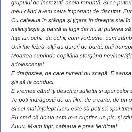
grupului de încrezuți, acela renunță. Și ce pute
meu când avem ceva important de discutat. Fuma
Cu cafeaua în stânga și țigara în dreapta stai în
neliniștește și parcă ai fugii dar nu ai puterea s
fața lui, ochii, da ochii, cum vorbește, cum zâm
Unii fac febră, alții au dureri de burtă, unii transpir
Moartea cuprinde copilăria ștergând nevinovăția r
adolescenței.
E dragostea, de care nimeni nu scapă. E șansa s
știi să te conduci.
E vremea când îți deschizi sufletul și spui celor 
Te poți îndrăgostii de un film, de o carte, de un
Și cel mai înțelept lucru este să poți să spui tuturo
Eu cred că boala asta m-a cuprins un pic, și ști
Auuu. M-am fript, cafeaua e prea fierbinte!