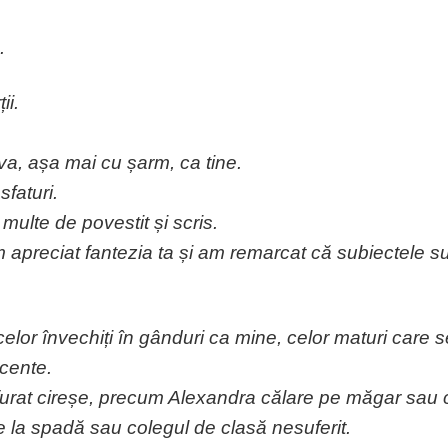
.
ii.
va, așa mai cu șarm, ca tine.
faturi.
 multe de povestit și scris.
 apreciat fantezia ta și am remarcat că subiectele sun
celor învechiți în gânduri ca mine, celor maturi care 
cente.
furat cireșe, precum Alexandra călare pe măgar sau cu
e la spadă sau colegul de clasă nesuferit.