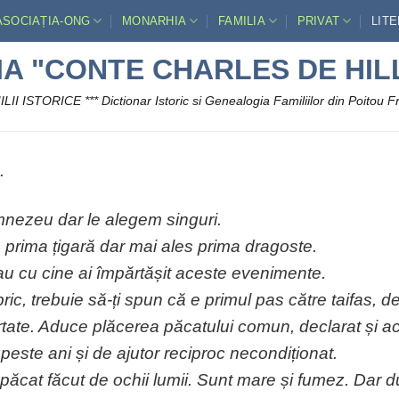
ASOCIAȚIA-ONG
MONARHIA
FAMILIA
PRIVAT
LIT
IA "CONTE CHARLES DE HIL
LII ISTORICE *** Dictionar Istoric si Genealogia Familiilor din Poitou F
.
nezeu dar le alegem singuri.
, prima țigară dar mai ales prima dragoste.
 sau cu cine ai împărtășit aceste evenimente.
c, trebuie să-ți spun că e primul pas către taifas, de 
 iertate. Aduce plăcerea păcatului comun, declarat și 
peste ani și de ajutor reciproc necondiționat.
 păcat făcut de ochii lumii. Sunt mare și fumez. Dar 