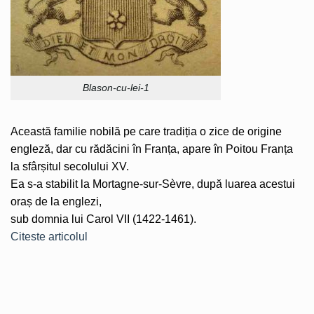
Blason-cu-lei-1
Această familie nobilă pe care tradiția o zice de origine
engleză, dar cu rădăcini în Franța, apare în Poitou Franța
la sfârșitul secolului XV.
Ea s-a stabilit la Mortagne-sur-Sèvre, după luarea acestui
oraș de la englezi,
sub domnia lui Carol VII (1422-1461).
Citeste articolul