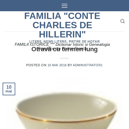
Skip
to
FAMILIA "CONTE
content
CHARLES DE
HILLERIN"
LITERE
,
NEWS LITERE
,
PIETRE DE HOTAR
FAMILII ISTORICE *** Dictionar Istoric si Genealogia
Otravă cu termen lung
Familiilor din Poitou Franța
POSTED ON
10 MAI 2016
BY
ADMINISTRATOR1
10
mai