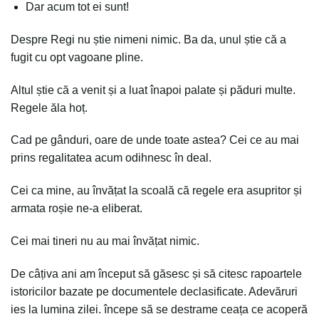
Dar acum tot ei sunt!
Despre Regi nu știe nimeni nimic. Ba da, unul știe că a
fugit cu opt vagoane pline.
Altul știe că a venit și a luat înapoi palate și păduri multe.
Regele ăla hoț.
Cad pe gânduri, oare de unde toate astea? Cei ce au mai
prins regalitatea acum odihnesc în deal.
Cei ca mine, au învățat la scoală că regele era asupritor și
armata roșie ne-a eliberat.
Cei mai tineri nu au mai învățat nimic.
De câțiva ani am început să găsesc și să citesc rapoartele
istoricilor bazate pe documentele declasificate. Adevăruri
ies la lumina zilei. începe să se destrame ceața ce acoperă