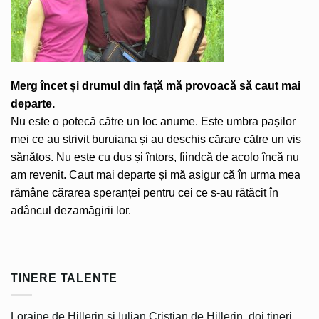
Merg încet și drumul din față mă provoacă să caut mai
departe.
Nu este o potecă către un loc anume. Este umbra pașilor
mei ce au strivit buruiana și au deschis cărare către un vis
sănătos. Nu este cu dus și întors, fiindcă de acolo încă nu
am revenit. Caut mai departe și mă asigur că în urma mea
rămâne cărarea speranței pentru cei ce s-au rătăcit în
adâncul dezamăgirii lor.
TINERE TALENTE
Loraine de Hillerin și Iulian Cristian de Hillerin, doi tineri