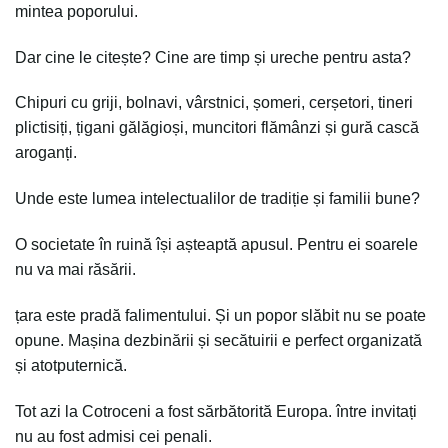
mintea poporului.
Dar cine le citește? Cine are timp și ureche pentru asta?
Chipuri cu griji, bolnavi, vârstnici, șomeri, cerșetori, tineri
plictisiți, țigani gălăgioși, muncitori flămânzi și gură cască
aroganți.
Unde este lumea intelectualilor de tradiție și familii bune?
O societate în ruină își așteaptă apusul. Pentru ei soarele
nu va mai răsării.
țara este pradă falimentului. Și un popor slăbit nu se poate
opune. Mașina dezbinării și secătuirii e perfect organizată
și atotputernică.
Tot azi la Cotroceni a fost sărbătorită Europa. între invitați
nu au fost admisi cei penali.