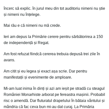
încerc să explic. în jurul meu din tot auditoriu nimeni nu știe
și nimeni nu înțelege.
Mai rău e că nimeni nu mă crede.
Ieri am depus la Primărie cerere pentru sărbătorirea a 150
de independență și Regat.
Am fost refuzat fiindcă cererea trebuia depusă trei zile în
avans.
Am citit și eu legea și exact așa scrie. Dar pentru
manifestații și evenimente de amploare.
Mi-am luat inima în dinți și azi am ieșit pe stradă cu steagul
României Monarhiste arborat pe fereastra mașinii. Probabil
risc o amendă. Dar fluturatul drapelului în bătaia vântului și
mândria că fac ceva bun mi-au dat curaj. La Primăria