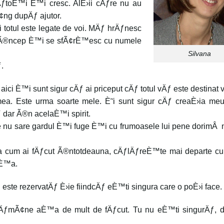
nÄƒtoÈ™i È™i cresc. AlÈ›ii cÄƒre nu au
¢ng dupÄƒ ajutor.
totul este legate de voi. MÄƒ hrÄƒnesc
eu Ã®ncep È™i se sfÃ¢rÈ™esc cu numele
Silvana
.
 aici È™i sunt sigur cÄƒ ai priceput cÄƒ totul vÄƒ este destinat
a. Este urma soarte mele. È˜i sunt sigur cÄƒ creaÈ›ia meu 
dar Ã®n acelaÈ™i spirit.
are nu sare gardul È™i fuge È™i cu frumoasele lui pene dorimÂ
 cum ai fÄƒcut Ã®ntotdeauna, cÄƒlÄƒreÈ™te mai departe cu
 È™a.
 este rezervatÄƒ È›ie fiindcÄƒ eÈ™ti singura care o poÈ›i face.
 rÄƒmÃ¢ne aÈ™a de mult de fÄƒcut. Tu nu eÈ™ti singurÄƒ, d