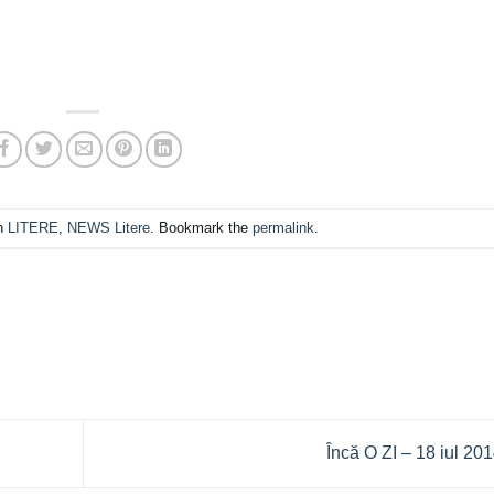
in
LITERE
,
NEWS Litere
. Bookmark the
permalink
.
Încă O ZI – 18 iul 20