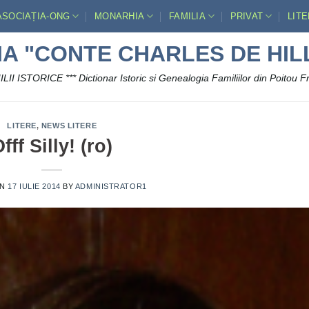
ASOCIAȚIA-ONG
MONARHIA
FAMILIA
PRIVAT
LIT
IA "CONTE CHARLES DE HIL
LII ISTORICE *** Dictionar Istoric si Genealogia Familiilor din Poitou F
LITERE
,
NEWS LITERE
fff Silly! (ro)
ON
17 IULIE 2014
BY
ADMINISTRATOR1