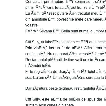
Cei ce au primit iubire È™i sprijin sunt sÄƒ
prins rÄƒdÄƒcini, le-au cÄƒzut frunzele È™i plÃ
Eu Ã®mi gÄƒsesc putere Ã®n trecutul meu È™i 
din amintirile È™i povestirile mele care mer
voastre.
FÄƒrÄƒ Silvana È™i Bella sunt numai o umbrÄƒ
Offf Silly, tu iubeÈ™ti tot ceea ce È™i eu iubesc
Prin viaÈ›Äƒ las un fir de aÈ›Äƒ Ã®n urma me
continuatÄƒ. Nu neaparat Ã®n aceastÄƒ formÄƒ 
Restaurantul plÄƒnuit de tine va fi un struÈ› c
mÃ®ndrii toÈ›i.
Fi te rog aÈ™a de dragÄƒ È™i fÄƒ totul aÈ™a
sus. Eu am sÄƒ-È›i strÃ¢ng strÃ¢ns cureaua la
Dar sÄƒritura peste tejgheau resturantului Ã®È›i
Offf Silly, este aÈ™a de puÈ›in de spus dar
suntem Ã®n curtea din spate.