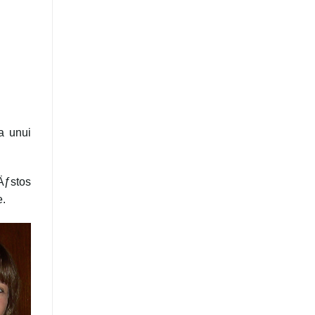
a unui
Äƒstos
e.