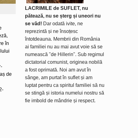
LACRIMILE de SUFLET, nu
pătează, nu se șterg și uneori nu
se văd!
Dar odată ivite, ne
e
reprezintă și ne însoțesc
eză,
întotdeauna. Membrii din România
re în
ai familiei nu au mai avut voie să se
lului
numească "de Hillerin". Sub regimul
dictatorial comunist, originea nobilă
r-
a fost oprimată. Noi am avut în
raș de
sânge, am purtat în suflet și am
luptat pentru ca spiritul familiei să nu
2-
se stingă și istoria numelui nostru să
fie imbold de mândrie și respect.