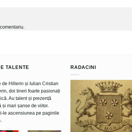
 comentariu.
RE TALENTE
RADACINI
 de Hillerin și Iulian Cristian
rin, doi tineri foarte pasionați
că. Au talent și prezență
 și mari șanse de viitor.
i-le ascensiunea pe paginile
.