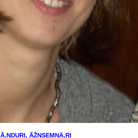
Ã‚NDURI, ÃŽNSEMNÄ‚RI