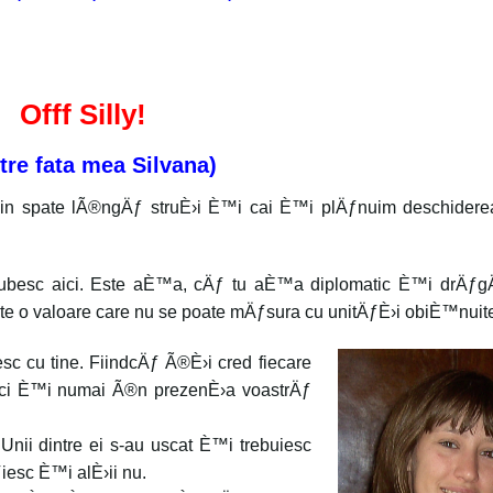
Offf Silly!
tre fata mea Silvana)
din spate lÃ®ngÄƒ struÈ›i È™i cai È™i plÄƒnuim deschidere
u iubesc aici. Este aÈ™a, cÄƒ tu aÈ™a diplomatic È™i drÄƒg
™te o valoare care nu se poate mÄƒsura cu unitÄƒÈ›i obiÈ™nuit
c cu tine. FiindcÄƒ Ã®È›i cred fiecare
aci È™i numai Ã®n prezenÈ›a voastrÄƒ
 Unii dintre ei s-au uscat È™i trebuiesc
iesc È™i alÈ›ii nu.