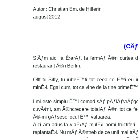
Autor : Christian Em. de Hillerin
august 2012
(CÄƒ
StÄƒm aici la È›arÄƒ, la fermÄƒ Ã®n curtea 
restaurant Ã®n Berlin.
Offf tu Silly, tu iubeÈ™ti tot ceea ce È™i e
minÈ›i. Egal cum, tot ce vine de la tine primeÈ
I-mi este simplu È™i comod sÄƒ pÄƒlÄƒvrÄƒges
cuvÃ¢nt, am Ã®ncredere totalÄƒ Ã®n tot ce f
Ã®-mi gÄƒsesc locul È™i valuarea.
Aici am adus la viaÈ›Äƒ mulÈ›i pomi fructiferi.
replantaÈ›i. Nu mÄƒ Ã®ntreb de ce unii mai trÄƒ