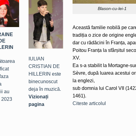
Blason-cu-lei-1
Această familie nobilă pe car
RAINE
tradiția o zice de origine engl
DE
dar cu rădăcini în Franța, apa
LERIN
Poitou Franța la sfârșitul seco
XV.
IULIAN
ătoarea
Ea s-a stabilit la Mortagne-su
CRISTIAN DE
ficat
Sèvre, după luarea acestui o
HILLERIN este
faza
la englezi,
binecunoscut
a
sub domnia lui Carol VII (142
deja în muzică.
i au
1461).
Vizionați
, 2023
Citeste articolul
pagina