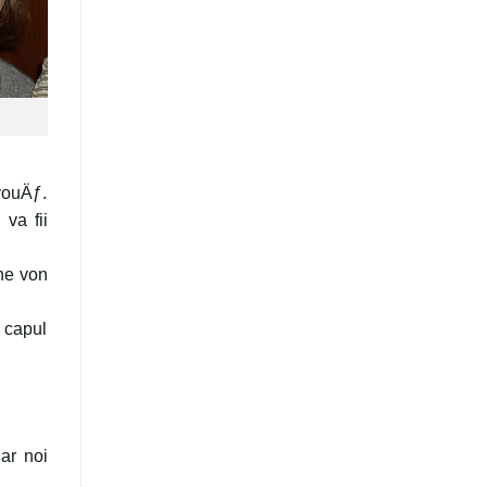
 vouÄƒ.
va fii
 ne von
 capul
ar noi