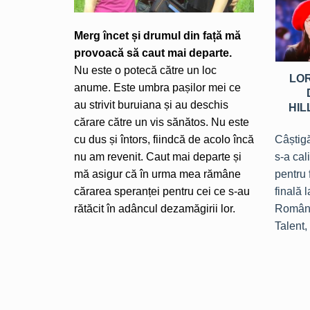
Merg încet și drumul din față mă
provoacă să caut mai departe.
Nu este o potecă către un loc
LO
anume. Este umbra pașilor mei ce
au strivit buruiana și au deschis
HIL
cărare către un vis sănătos. Nu este
cu dus și întors, fiindcă de acolo încă
Câștig
nu am revenit. Caut mai departe și
s-a cali
mă asigur că în urma mea rămâne
pentru 
cărarea speranței pentru cei ce s-au
finală l
rătăcit în adâncul dezamăgirii lor.
Români
Talent