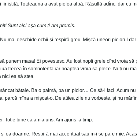
 și liniștită. Totdeauna a avut pielea albă. Răsuflă adînc, dar cu 
nit! Sunt aici așa cum ți-am promis.
u mai deschide ochii și respiră greu. Mișcă uneori piciorul dar
i să punem masa! Ei povestesc. Au fost nopti grele cînd vroia să 
! Ziua trecea în somnolentă iar noaptea vroia să plece. Nuți nu m
 nici ea să stea.
mâncat bătaie. Ba o palmă, ba un picior… Ce să-i faci. Acum nu
 Ba, parcă mîna a mișcat-o. De atîtea zile nu vorbeste, și nu mănîn
i. Tot e bine că am ajuns. Am ajuns la timp.
m și ea doarme. Respiră mai accentuat sau m-i se pare mie. Acas