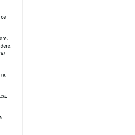
 ce
ere.
edere.
 nu
ă nu
aca,
a