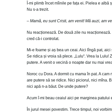
Î-mi plimb încet mîinile pe fața ei. Pielea e albă
Nu s-a trezit.
– Mamă, eu sunt Cristi, am venit! Mă auzi, am ve
Nu reacționează. De două zile nu reacționează. N
cred că-i controlat.
Mi-e foame și aș bea un ceai. Aici lîngă pat, aic
Se ridica și vroia să plece. „Lulu“. Vrea la Lulu
putere. A venit o vecină o noapte dar nu mai vrea
Noroc cu Dora. A dormit cu mama în pat. A cam 
are putere să se ridice. Nici piciorul, nici mîna.
nici apă n-a băut. De unde putere?
Acum î-mi beau ceaiul aici pe marginea patului e
În jurul mesei povestim. Trece timpul, noi vorbi