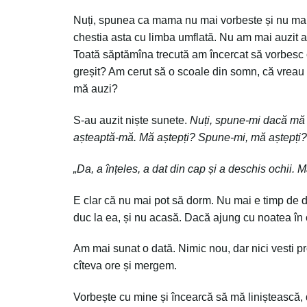
Nuți, spunea ca mama nu mai vorbeste și nu mai 
chestia asta cu limba umflată. Nu am mai auzit a
Toată săptămîna trecută am încercat să vorbesc
greșit? Am cerut să o scoale din somn, că vre
mă auzi?
S-au auzit niște sunete.
Nuți, spune-mi dacă mă 
așteaptă-mă. Mă aștepți? Spune-mi, mă aștepți?
„Da, a înțeles, a dat din cap
ș
i a deschis ochii. M
E clar că nu mai pot să dorm. Nu mai e timp de 
duc la ea, și nu acasă. Dacă ajung cu noatea în 
Am mai sunat o dată. Nimic nou, dar nici vesti 
cîteva ore și mergem.
Vorbește cu mine și încearcă să mă liniștească,