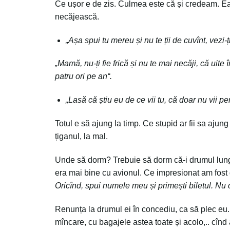
Ce ușor e de zis. Culmea este că și credeam. E
necăjească.
„Așa spui tu mereu și nu te ții de cuvînt, vezi-ți
„Mamă, nu-ți fie frică
ș
i nu te mai necăji, că uite
patru ori pe an“.
„Lasă că știu eu de ce vii tu, că doar nu vii pe
Totul e să ajung la timp. Ce stupid ar fii sa ajun
țiganul, la mal.
Unde să dorm? Trebuie să dorm că-i drumul lung
era mai bine cu avionul. Ce impresionat am fost
Oricînd, spui numele meu
ș
i primești biletul. N
Renunța la drumul ei în concediu, ca să plec eu
mîncare, cu bagajele astea toate și acolo,.. cîn