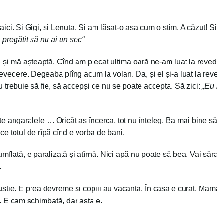
aici. Și Gigi, și Lenuta. Și am lăsat-o așa cum o știm. A căzut! Și
ii pregătit să nu ai un soc“
și mă așteaptă. Cînd am plecat ultima oară ne-am luat la reved
la revedere. Degeaba plîng acum la volan. Da, și el și-a luat la rev
u trebuie să fie, să accepși ce nu se poate accepta. Să zici:
„Eu
oate angaralele…. Oricât aș încerca, tot nu înțeleg. Ba mai bine s
e totul de rîpă cînd e vorba de bani.
mflată, e paralizată și atîrnă. Nici apă nu poate să bea. Vai săr
.
pustie. E prea devreme și copiii au vacantă. În casă e curat. Mam
. E cam schimbată, dar asta e.