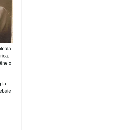
oteala
rica.
âine o
 la
rebuie