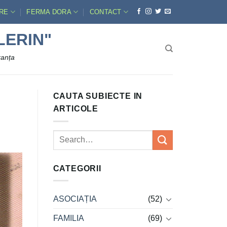
ERE
FERMA DORA
CONTACT
LERIN"
ranța
CAUTA SUBIECTE IN
ARTICOLE
CATEGORII
ASOCIAȚIA
(52)
FAMILIA
(69)