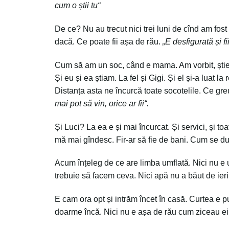
cum o știi tu“
De ce? Nu au trecut nici trei luni de cînd am fost 
dacă. Ce poate fii așa de rău.
„E desfigurată
ș
i f
Cum să am un soc, când e mama. Am vorbit, știe 
Și eu și ea știam. La fel și Gigi. Și el și-a luat 
Distanța asta ne încurcă toate socotelile. Ce gre
mai pot să vin, orice ar fii“.
Și Luci? La ea e și mai încurcat. Și servici, și t
mă mai gîndesc. Fir-ar să fie de bani. Cum se duc
Acum înțeleg de ce are limba umflată. Nici nu e u
trebuie să facem ceva. Nici apă nu a băut de ieri
E cam ora opt și intrăm încet în casă. Curtea e 
doarme încă. Nici nu e așa de rău cum ziceau ei