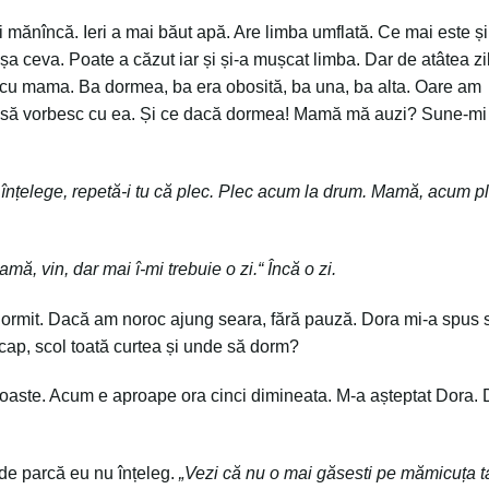
mănîncă. Ieri a mai băut apă. Are limba umflată. Ce mai este și
șa ceva. Poate a căzut iar și și-a mușcat limba. Dar de atâtea zi
 cu mama. Ba dormea, ba era obosită, ba una, ba alta. Oare am
au să vorbesc cu ea. Și ce dacă dormea! Mamă mă auzi? Sune-mi
înțelege, repetă-i tu că plec. Plec acum la drum. Mamă, acum pl
amă, vin, dar mai î-mi trebuie o zi.“ Încă o zi.
dormit. Dacă am noroc ajung seara, fără pauză. Dora mi-a spus
cap, scol toată curtea și unde să dorm?
proaste. Acum e aproape ora cinci dimineata. M-a așteptat Dora.
 de parcă eu nu înțeleg.
„Vezi că nu o mai găsesti pe mămicuța t