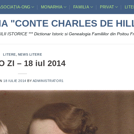
ASOCIAȚIA-ONG
MONARHIA
FAMILIA
PRIVAT
LIT
IA "CONTE CHARLES DE HIL
LII ISTORICE *** Dictionar Istoric si Genealogia Familiilor din Poitou F
LITERE
,
NEWS LITERE
O ZI – 18 iul 2014
ON
18 IULIE 2014
BY
ADMINISTRATOR1