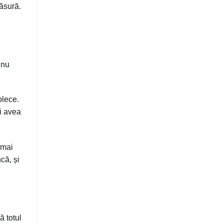
măsură.
 nu
plece.
ai avea
 mai
că, și
ă totul