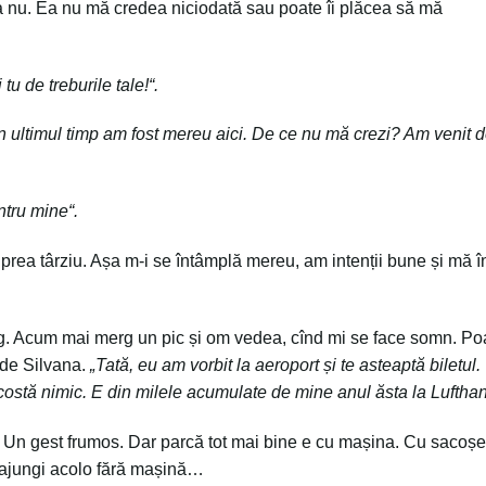
a nu. Ea nu mă credea niciodată sau poate îi plăcea să mă
 tu de treburile tale!“.
 în ultimul timp am fost mereu aici. De ce nu mă crezi? Am venit 
ntru mine“.
g prea târziu. Așa m-i se întâmplă mereu, am intenții bune și mă 
. Acum mai merg un pic și om vedea, cînd mi se face somn. Poa
 de Silvana.
„Tată, eu am vorbit la aeroport
ș
i te asteaptă biletul.
u costă nimic. E din milele acumulate de mine anul ăsta la Luftha
. Un gest frumos. Dar parcă tot mai bine e cu mașina. Cu sacoșe
d ajungi acolo fără mașină…