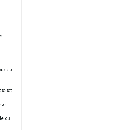
de
înec ca
te tot
nsa“
le cu