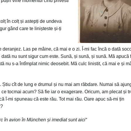
ai puțin vine momentul cînd privesti
lț în colț și astepți de undeva
gur gând care te linișteste și-ți
deranjez. Las pe mâine, că mai e o zi. Î-mi fac încă o dată soc
 dată nu sunt sigur cum este. Sună, și sună, și sună. Mă apucă f
ă nu s-a întîmplat nimic deosebit. Mă culc linistit, că mai e și m
. Știu cît de lung e drumul și nu mai am răbdare. Numai să ajung
De ce tocmai acum? Să fie iar o exagerare. Oricum, am plecat și t
ă î-mi spuneau că este rău. Tot mai rău. Oare apuc să-mi țin
a?
urc în avion în München
ș
i imediat sunt aici“