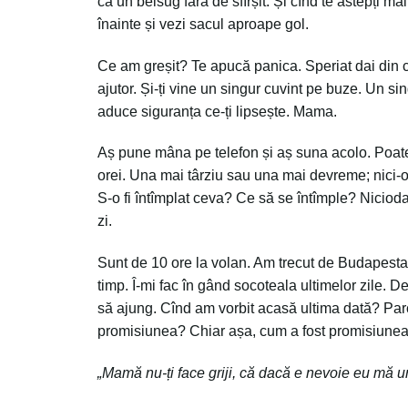
ca un belsug fără de sfîrșit. Și cînd te astepți m
înainte și vezi sacul aproape gol.
Ce am greșit? Te apucă panica. Speriat dai din co
ajutor. Și-ți vine un singur cuvint pe buze. Un sin
aduce siguranța ce-ți lipsește. Mama.
Aș pune mâna pe telefon și aș suna acolo. Poate 
orei. Una mai târziu sau una mai devreme; nici-o
S-o fi întîmplat ceva? Ce să se întîmple? Niciodat
zi.
Sunt de 10 ore la volan. Am trecut de Budapesta
timp. Î-mi fac în gând socoteala ultimelor zile. 
să ajung. Cînd am vorbit acasă ultima dată? Parc
promisiunea? Chiar așa, cum a fost promisiune
„Mamă nu-ți face griji, că dacă e nevoie eu mă 