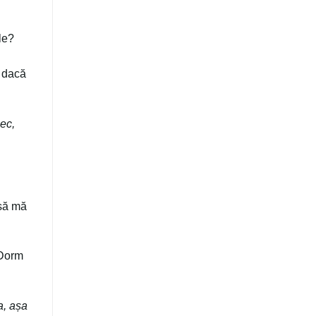
le?
 dacă
ec,
 să mă
 Dorm
a, așa