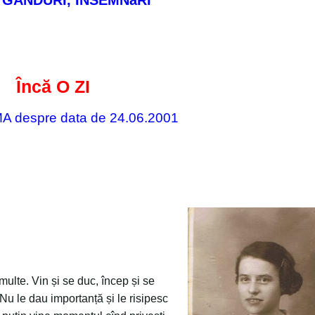
 GÂNDURI, ÎNSEMNăRI
Încă O ZI
MA
despre data de 24.06.2001
ulte. Vin și se duc, încep și se
 Nu le dau importanță și le risipesc