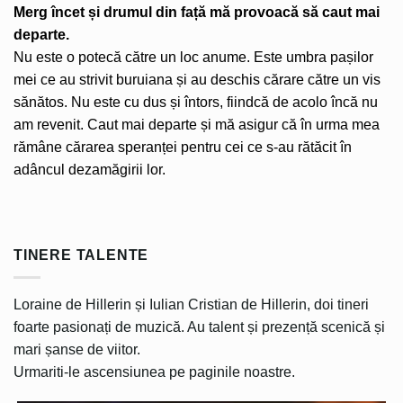
Merg încet și drumul din față mă provoacă să caut mai
departe.
Nu este o potecă către un loc anume. Este umbra pașilor
mei ce au strivit buruiana și au deschis cărare către un vis
sănătos. Nu este cu dus și întors, fiindcă de acolo încă nu
am revenit. Caut mai departe și mă asigur că în urma mea
rămâne cărarea speranței pentru cei ce s-au rătăcit în
adâncul dezamăgirii lor.
TINERE TALENTE
Loraine de Hillerin și Iulian Cristian de Hillerin, doi tineri
foarte pasionați de muzică. Au talent și prezență scenică și
mari șanse de viitor.
Urmariti-le ascensiunea pe paginile noastre.