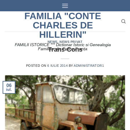
Skip
to
FAMILIA "CONTE
content
CHARLES DE
HILLERIN"
NEWS
,
NEWS PRIVAT
FAMILII ISTORICE *** Dictionar Istoric si Genealogia
Trans-Cons
Familiilor din Poitou Franța
POSTED ON
6 IULIE 2014
BY
ADMINISTRATOR1
06
iul.