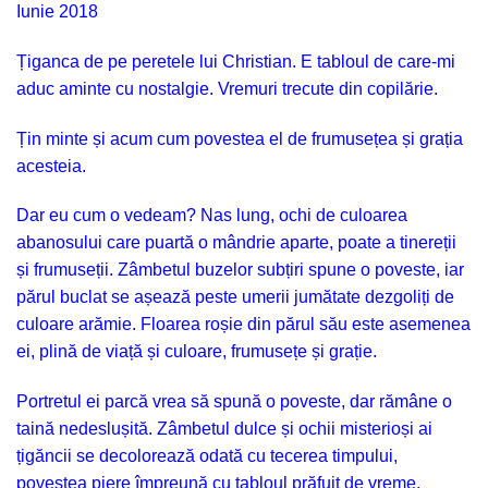
Iunie 2018
Țiganca de pe peretele lui Christian. E tabloul de care-mi
aduc aminte cu nostalgie. Vremuri trecute din copilărie.
Țin minte și acum cum povestea el de frumusețea și grația
acesteia.
Dar eu cum o vedeam? Nas lung, ochi de culoarea
abanosului care puartă o mândrie aparte, poate a tinereții
și frumuseții. Zâmbetul buzelor subțiri spune o poveste, iar
părul buclat se așează peste umerii jumătate dezgoliți de
culoare arămie. Floarea roșie din părul său este asemenea
ei, plină de viață și culoare, frumusețe și grație.
Portretul ei parcă vrea să spună o poveste, dar rămâne o
taină nedeslușită. Zâmbetul dulce și ochii misterioși ai
țigăncii se decolorează odată cu tecerea timpului,
povestea piere împreună cu tabloul prăfuit de vreme.