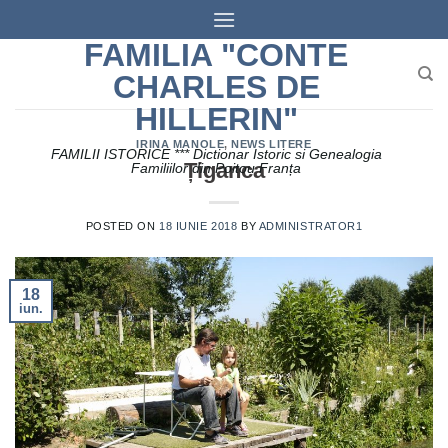
Skip
to
FAMILIA "CONTE
content
CHARLES DE
HILLERIN"
IRINA MANOLE
,
NEWS LITERE
FAMILII ISTORICE *** Dictionar Istoric si Genealogia
Țiganca
Familiilor din Poitou Franța
POSTED ON
18 IUNIE 2018
BY
ADMINISTRATOR1
18
iun.