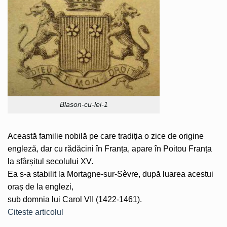
Blason-cu-lei-1
Această familie nobilă pe care tradiția o zice de origine
engleză, dar cu rădăcini în Franța, apare în Poitou Franța
la sfârșitul secolului XV.
Ea s-a stabilit la Mortagne-sur-Sèvre, după luarea acestui
oraș de la englezi,
sub domnia lui Carol VII (1422-1461).
Citeste articolul