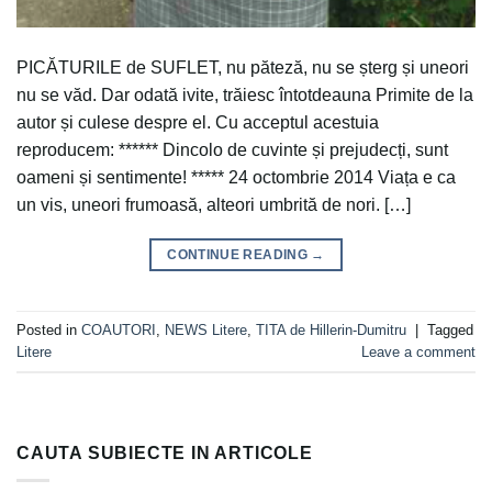
PICĂTURILE de SUFLET, nu păteză, nu se șterg și uneori
nu se văd. Dar odată ivite, trăiesc întotdeauna Primite de la
autor și culese despre el. Cu acceptul acestuia
reproducem: ****** Dincolo de cuvinte și prejudecți, sunt
oameni și sentimente! ***** 24 octombrie 2014 Viața e ca
un vis, uneori frumoasă, alteori umbrită de nori. […]
CONTINUE READING
→
Posted in
COAUTORI
,
NEWS Litere
,
TITA de Hillerin-Dumitru
|
Tagged
Litere
Leave a comment
CAUTA SUBIECTE IN ARTICOLE