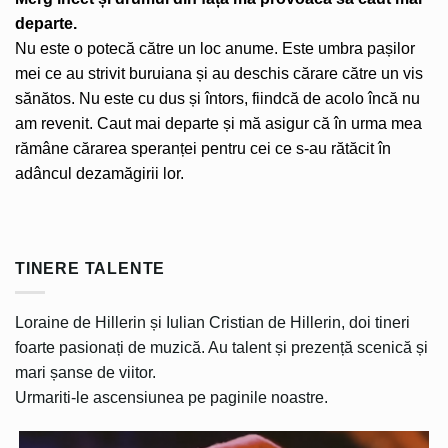
departe.
Nu este o potecă către un loc anume. Este umbra pașilor
mei ce au strivit buruiana și au deschis cărare către un vis
sănătos. Nu este cu dus și întors, fiindcă de acolo încă nu
am revenit. Caut mai departe și mă asigur că în urma mea
rămâne cărarea speranței pentru cei ce s-au rătăcit în
adâncul dezamăgirii lor.
TINERE TALENTE
Loraine de Hillerin și Iulian Cristian de Hillerin, doi tineri
foarte pasionați de muzică. Au talent și prezență scenică și
mari șanse de viitor.
Urmariti-le ascensiunea pe paginile noastre.