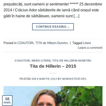
prejudecăți, sunt oameni și sentimente! ****** 25 decembrie
2014 / Crăciun Ador sărbătorile de iarnă când orașul este
gătit în haine de sărbătoare, oamenii sunt […]
CONTINUE READING
→
Posted in
COAUTORI
,
TITA de Hillerin-Dumitru
|
Tagged
Litere
Leave a comment
COAUTORI
,
NEWS LITERE
,
TITA DE HILLERIN-DUMITRU
Tita de Hillerin – 2015
POSTED ON
8 MARTIE 2014
BY
ADMINISTRATOR1
08
mart.