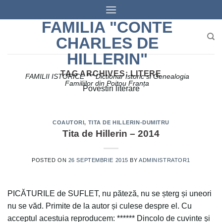
Skip
to
FAMILIA "CONTE
content
CHARLES DE
HILLERIN"
TAG ARCHIVES:
LITERE
FAMILII ISTORICE *** Dictionar Istoric si Genealogia
Familiilor din Poitou Franța
Povestiri literare
COAUTORI
,
TITA DE HILLERIN-DUMITRU
Tita de Hillerin – 2014
POSTED ON
26 SEPTEMBRIE 2015
BY
ADMINISTRATOR1
PICĂTURILE de SUFLET, nu păteză, nu se șterg și uneori
nu se văd. Primite de la autor și culese despre el. Cu
acceptul acestuia reproducem: ****** Dincolo de cuvinte și