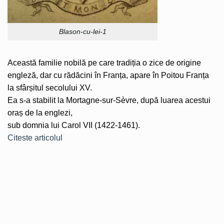
Blason-cu-lei-1
Această familie nobilă pe care tradiția o zice de origine
engleză, dar cu rădăcini în Franța, apare în Poitou Franța
la sfârșitul secolului XV.
Ea s-a stabilit la Mortagne-sur-Sèvre, după luarea acestui
oraș de la englezi,
sub domnia lui Carol VII (1422-1461).
Citeste articolul