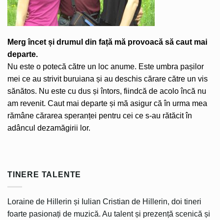
Merg încet și drumul din față mă provoacă să caut mai
departe.
Nu este o potecă către un loc anume. Este umbra pașilor
mei ce au strivit buruiana și au deschis cărare către un vis
sănătos. Nu este cu dus și întors, fiindcă de acolo încă nu
am revenit. Caut mai departe și mă asigur că în urma mea
rămâne cărarea speranței pentru cei ce s-au rătăcit în
adâncul dezamăgirii lor.
TINERE TALENTE
Loraine de Hillerin și Iulian Cristian de Hillerin, doi tineri
foarte pasionați de muzică. Au talent și prezență scenică și