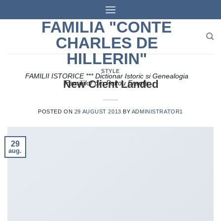
Skip
to
FAMILIA "CONTE
content
CHARLES DE
HILLERIN"
STYLE
FAMILII ISTORICE *** Dictionar Istoric si Genealogia
New Client Landed
Familiilor din Poitou Franța
POSTED ON
29 AUGUST 2013
BY
ADMINISTRATOR1
29
aug.