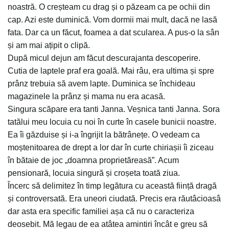
noastră. O creșteam cu drag și o păzeam ca pe ochii din
cap. Azi este duminică. Vom dormii mai mult, dacă ne lasă
fata. Dar ca un făcut, foamea a dat scularea. A pus-o la sân
și am mai ațipit o clipă.
După micul dejun am făcut descurajanta descoperire.
Cutia de laptele praf era goală. Mai râu, era ultima și spre
prânz trebuia să avem lapte. Duminica se închideau
magazinele la prânz și mama nu era acasă.
Singura scăpare era tanti Janna. Veșnica tanti Janna. Sora
tatălui meu locuia cu noi în curte în casele bunicii noastre.
Ea îi găzduise și i-a îngrijit la bătrânețe. O vedeam ca
moștenitoarea de drept a lor dar în curte chiriașii îi ziceau
în bătaie de joc „doamna proprietăreasă”. Acum
pensionară, locuia singură și croșeta toată ziua.
Încerc să delimitez în timp legătura cu această ființă dragă
și controversată. Era uneori ciudată. Precis era răutâcioasâ
dar asta era specific familiei așa că nu o caracteriza
deosebit. Mă legau de ea atâtea amintiri încât e greu să