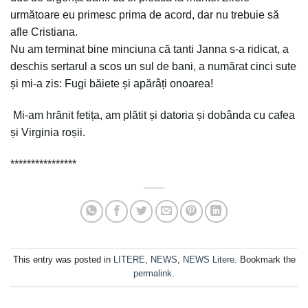
următoare eu primesc prima de acord, dar nu trebuie să
afle Cristiana.
Nu am terminat bine minciuna că tanti Janna s-a ridicat, a
deschis sertarul a scos un sul de bani, a numărat cinci sute
și mi-a zis: Fugi băiete și apărâți onoarea!
Mi-am hrănit fetița, am plătit și datoria și dobânda cu cafea
și Virginia roșii.
****************
This entry was posted in
LITERE
,
NEWS
,
NEWS Litere
. Bookmark the
permalink
.