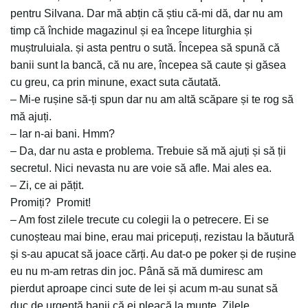
pentru Silvana. Dar mă abțin că știu că-mi dă, dar nu am
timp că închide magazinul și ea începe liturghia și
muștruluiala. și asta pentru o sută. Începea să spună că
banii sunt la bancă, că nu are, începea să caute și găsea
cu greu, ca prin minune, exact suta căutată.
– Mi-e rușine să-ți spun dar nu am altă scăpare și te rog să
mă ajuți.
– Iar n-ai bani. Hmm?
– Da, dar nu asta e problema. Trebuie să mă ajuți și să ții
secretul. Nici nevasta nu are voie să afle. Mai ales ea.
– Zi, ce ai pățit.
Promiți? Promit!
– Am fost zilele trecute cu colegii la o petrecere. Ei se
cunoșteau mai bine, erau mai pricepuți, rezistau la băutură
și s-au apucat să joace cărți. Au dat-o pe poker și de rușine
eu nu m-am retras din joc. Până să mă dumiresc am
pierdut aproape cinci sute de lei și acum m-au sunat să
duc de urgență banii că ei pleacă la munte. Zilele