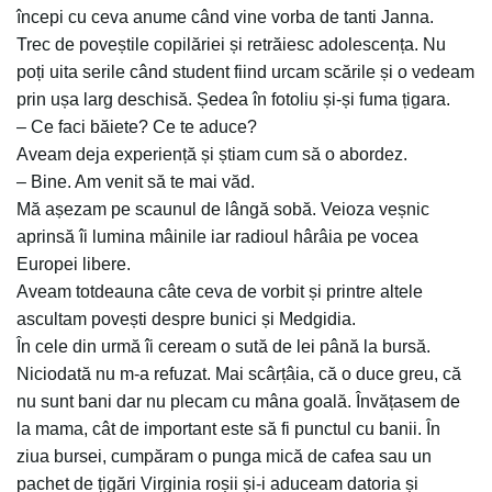
începi cu ceva anume când vine vorba de tanti Janna.
Trec de poveștile copilăriei și retrăiesc adolescența. Nu
poți uita serile când student fiind urcam scările și o vedeam
prin ușa larg deschisă. Ședea în fotoliu și-și fuma țigara.
– Ce faci băiete? Ce te aduce?
Aveam deja experiență și știam cum să o abordez.
– Bine. Am venit să te mai văd.
Mă așezam pe scaunul de lângă sobă. Veioza veșnic
aprinsă îi lumina mâinile iar radioul hârâia pe vocea
Europei libere.
Aveam totdeauna câte ceva de vorbit și printre altele
ascultam povești despre bunici și Medgidia.
În cele din urmă îi ceream o sută de lei până la bursă.
Niciodată nu m-a refuzat. Mai scârțâia, că o duce greu, că
nu sunt bani dar nu plecam cu mâna goală. Învățasem de
la mama, cât de important este să fi punctul cu banii. În
ziua bursei, cumpăram o punga mică de cafea sau un
pachet de țigări Virginia roșii și-i aduceam datoria și