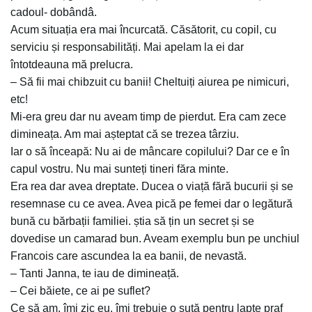
cadoul- dobândâ.
Acum situația era mai încurcată. Căsătorit, cu copil, cu
serviciu și responsabilități. Mai apelam la ei dar
întotdeauna mă prelucra.
– Să fii mai chibzuit cu banii! Cheltuiți aiurea pe nimicuri,
etc!
Mi-era greu dar nu aveam timp de pierdut. Era cam zece
dimineața. Am mai așteptat că se trezea târziu.
Iar o să înceapă: Nu ai de mâncare copilului? Dar ce e în
capul vostru. Nu mai sunteți tineri făra minte.
Era rea dar avea dreptate. Ducea o viață fără bucurii și se
resemnase cu ce avea. Avea pică pe femei dar o legătură
bună cu bărbații familiei. știa să țin un secret și se
dovedise un camarad bun. Aveam exemplu bun pe unchiul
Francois care ascundea la ea banii, de nevastă.
– Tanti Janna, te iau de dimineață.
– Cei băiete, ce ai pe suflet?
Ce să am, îmi zic eu, îmi trebuie o sută pentru lapte praf