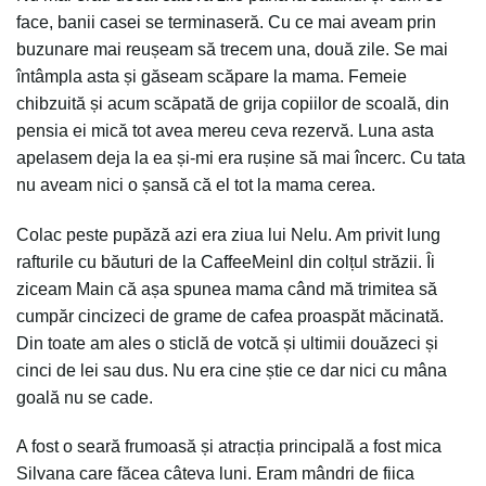
face, banii casei se terminaseră. Cu ce mai aveam prin
buzunare mai reușeam să trecem una, două zile. Se mai
întâmpla asta și găseam scăpare la mama. Femeie
chibzuită și acum scăpată de grija copiilor de scoală, din
pensia ei mică tot avea mereu ceva rezervă. Luna asta
apelasem deja la ea și-mi era rușine să mai încerc. Cu tata
nu aveam nici o șansă că el tot la mama cerea.
Colac peste pupăză azi era ziua lui Nelu. Am privit lung
rafturile cu băuturi de la CaffeeMeinl din colțul străzii. Îi
ziceam Main că așa spunea mama când mă trimitea să
cumpăr cincizeci de grame de cafea proaspăt măcinată.
Din toate am ales o sticlă de votcă și ultimii douăzeci și
cinci de lei sau dus. Nu era cine știe ce dar nici cu mâna
goală nu se cade.
A fost o seară frumoasă și atracția principală a fost mica
Silvana care făcea câteva luni. Eram mândri de fiica