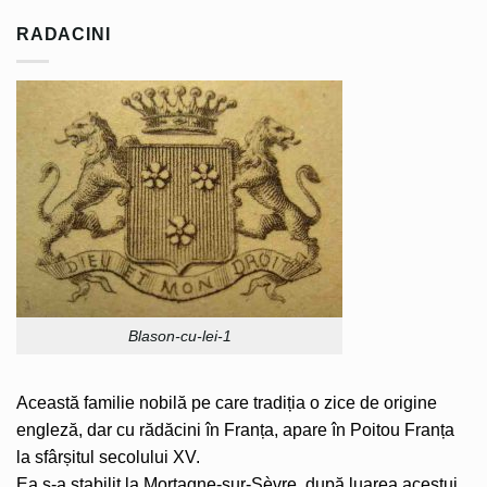
RADACINI
Blason-cu-lei-1
Această familie nobilă pe care tradiția o zice de origine
engleză, dar cu rădăcini în Franța, apare în Poitou Franța
la sfârșitul secolului XV.
Ea s-a stabilit la Mortagne-sur-Sèvre, după luarea acestui