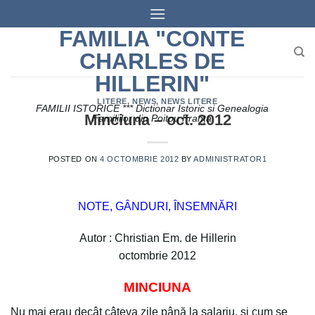
Skip
to
FAMILIA "CONTE
content
CHARLES DE
HILLERIN"
LITERE
,
NEWS
,
NEWS LITERE
FAMILII ISTORICE *** Dictionar Istoric si Genealogia
Minciuna – oct. 2012
Familiilor din Poitou Franța
POSTED ON
4 OCTOMBRIE 2012
BY
ADMINISTRATOR1
NOTE, GÂNDURI, ÎNSEMNĂRI
Autor : Christian Em. de Hillerin
octombrie 2012
MINCIUNA
Nu mai erau decât câteva zile până la salariu. și cum se