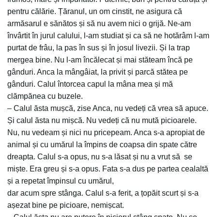
pentru călărie. Țăranul, un om cinstit, ne asigura că
armăsarul e sănătos și să nu avem nici o grijă. Ne-am
învârtit în jurul calului, l-am studiat și ca să ne hotărâm l-am
purtat de frâu, la pas în sus și în josul livezii. Și la trap
mergea bine. Nu l-am încălecat și mai stăteam încă pe
gânduri. Anca la mângâiat, la privit și parcă stătea pe
gânduri. Calul întorcea capul la mâna mea și mă
clămpănea cu buzele.
– Calul ăsta mușcă, zise Anca, nu vedeți că vrea să apuce.
Și calul ăsta nu mișcă. Nu vedeți că nu mută picioarele.
Nu, nu vedeam și nici nu pricepeam. Anca s-a apropiat de
animal și cu umărul la împins de coapsa din spate către
dreapta. Calul s-a opus, nu s-a lăsat și nu a vrut să se
miște. Era greu și s-a opus. Fata s-a dus pe partea cealaltă
și a repetat împinsul cu umărul,
dar acum spre stânga. Calul s-a ferit, a țopăit scurt și s-a
așezat bine pe picioare, nemișcat.