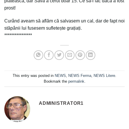
plătească, dar Sava a cerut doar 15. Ce să-i fac dacă a fost
prost!
Curând aveam să aflăm că salvasem un cal, dar de fapt noi
stăpânii lui fusesem sufletește grațiați.
****************
This entry was posted in
NEWS
,
NEWS Ferma
,
NEWS Litere
.
Bookmark the
permalink
.
ADMINISTRATOR1