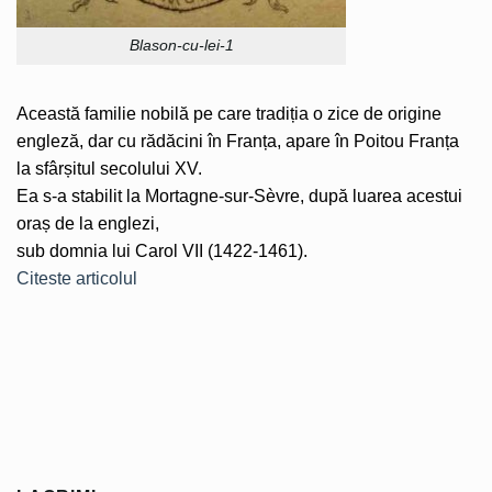
Blason-cu-lei-1
Această familie nobilă pe care tradiția o zice de origine
engleză, dar cu rădăcini în Franța, apare în Poitou Franța
la sfârșitul secolului XV.
Ea s-a stabilit la Mortagne-sur-Sèvre, după luarea acestui
oraș de la englezi,
sub domnia lui Carol VII (1422-1461).
Citeste articolul