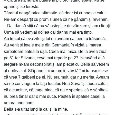
– Calul ăsta nu are putere în piciorul stâng spate. Nu se
opune și se ferește.
Țăranul neagă orice afirmație, că doar își cunoaște calul.
Ne-am despărțit cu promisiunea că ne gândim și revenim.
– Da, dar să știți că nu vă aștept, e de vânzare și am clienți.
Urma să vedem al doilea cal dar nu mai era timp.
Au trecut câteva zile și tot nu aveam cal pentru trăsurică.
Au venit și fetele mele din Germania în vizită și marea
sărbătoare bătea la ușă. Ceea mai mică, Bella avea ziua
pe 31 iar Silvana, ceva mai repede pe 27. Neavând altă
alegere m-am deconspirat și am plecat cu Bella să vedem
al doilea cal. Stăpânul lui un om în vârstă îmi transmisese
că vrea 7 galbeni pe el. Nu era mult, dar nu merita. Aveam
să ne convingem la fața locului. Nea Sava își lăuda calul;
că e cuminte, că trage bine, că nu e sperios, că e sănătos,
nu prea tânăr dar o mai duce. Păștea în spatele casei la
umbra unui pom.
Bella s-a uitat lung la cal și la mine.