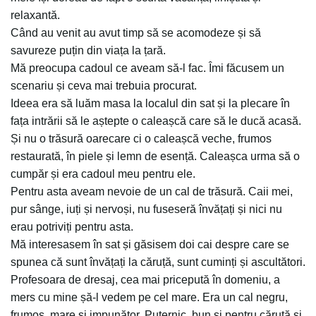
relaxantă.
Când au venit au avut timp să se acomodeze și să
savureze puțin din viața la țară.
Mă preocupa cadoul ce aveam să-l fac. Îmi făcusem un
scenariu și ceva mai trebuia procurat.
Ideea era să luăm masa la localul din sat și la plecare în
fața intrării să le aștepte o caleașcă care să le ducă acasă.
Și nu o trăsură oarecare ci o caleașcă veche, frumos
restaurată, în piele și lemn de esență. Caleașca urma să o
cumpăr și era cadoul meu pentru ele.
Pentru asta aveam nevoie de un cal de trăsură. Caii mei,
pur sânge, iuți și nervoși, nu fuseseră învățați și nici nu
erau potriviți pentru asta.
Mă interesasem în sat și găsisem doi cai despre care se
spunea că sunt învățați la căruță, sunt cuminți și ascultători.
Profesoara de dresaj, cea mai pricepută în domeniu, a
mers cu mine șă-l vedem pe cel mare. Era un cal negru,
frumos, mare și impunător. Puternic, bun și pentru căruță și