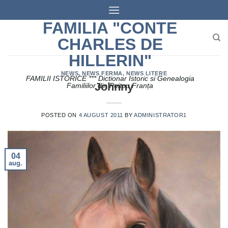
Skip
to
FAMILIA "CONTE
content
CHARLES DE
HILLERIN"
NEWS
,
NEWS FERMA
,
NEWS LITERE
FAMILII ISTORICE *** Dictionar Istoric si Genealogia
Johnny
Familiilor din Poitou Franța
POSTED ON
4 AUGUST 2011
BY
ADMINISTRATOR1
04
aug.