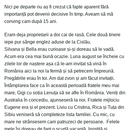
Nici pe departe nu aș fi crezut că fapte aparent fără
importanță pot devenii decisive în timp. Aveam să mă
conving cam după 15 ani.
Eram deja proprietarii a doi cai de rasă. Cele două tinere
iepe pur sânge englez aduse de la Cislău.
Silvana și Bella erau curioase și-și doreau să le vadă.
Acum era cea mai bună ocazie. Luna august se încheie cu
zilele lor de naștere așa că le-am invitat să vină în
România aici la noi la fermă și să petrecem împreună.
Pregătirile erau în toi. Am dat zvon și am făcut invitații.
Întâmplarea face ca în această perioadă fratele meu mai
mare, Gigi cu soția Lenuța să se afle în România. Veniți din
Australia în concediu, ajunseseră la noi. Fratele mijlociu
Eugene era și el prezent. Liviu cu Cristina, Rica și Tuța din
Sibiu veniseră să completeze lista familiei. Cu mic, cu
mare ne strânsesem cam patruzeci de persoane. Felele
mele își doreau de fapt o scurtă vacanță, liniștită și