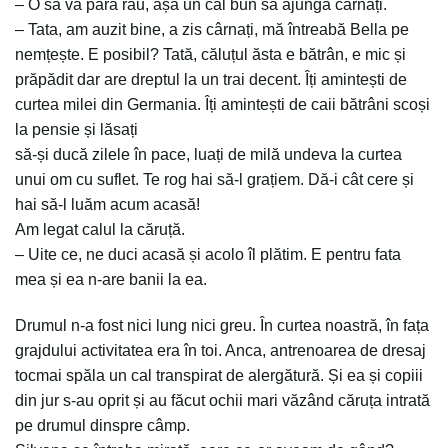
– O să vă pară rău, așa un cal bun să ajungă cârnați.
– Tata, am auzit bine, a zis cârnați, mă întreabă Bella pe
nemțește. E posibil? Tată, căluțul ăsta e bătrân, e mic și
prăpădit dar are dreptul la un trai decent. Îți amintești de
curtea milei din Germania. Îți amintești de caii bătrâni scoși
la pensie și lăsați
să-și ducă zilele în pace, luați de milă undeva la curtea
unui om cu suflet. Te rog hai să-l grațiem. Dă-i cât cere și
hai să-l luăm acum acasă!
Am legat calul la căruță.
– Uite ce, ne duci acasă și acolo îl plătim. E pentru fata
mea și ea n-are banii la ea.
Drumul n-a fost nici lung nici greu. În curtea noastră, în fața
grajdului activitatea era în toi. Anca, antrenoarea de dresaj
tocmai spăla un cal transpirat de alergătură. Și ea și copiii
din jur s-au oprit și au făcut ochii mari văzând căruța intrată
pe drumul dinspre câmp.