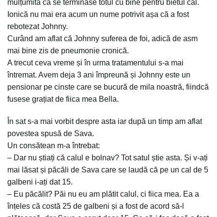
mulțumită că se terminase totul cu bine pentru bietul cal.
Ionică nu mai era acum un nume potrivit așa că a fost
rebotezat Johnny.
Curând am aflat că Johnny suferea de foi, adică de asm
mai bine zis de pneumonie cronică.
A trecut ceva vreme și în urma tratamentului s-a mai
întremat. Avem deja 3 ani împreună și Johnny este un
pensionar pe cinste care se bucură de mila noastră, fiindcă
fusese grațiat de fiica mea Bella.
În sat s-a mai vorbit despre asta iar după un timp am aflat
povestea spusă de Sava.
Un consătean m-a întrebat:
– Dar nu știați că calul e bolnav? Tot satul știe asta. Și v-ați
mai lăsat și păcăli de Sava care se laudă că pe un cal de 5
galbeni i-ați dat 15.
– Eu păcălit? Păi nu eu am plătit calul, ci fiica mea. Ea a
înțeles că costă 25 de galbeni și a fost de acord să-l