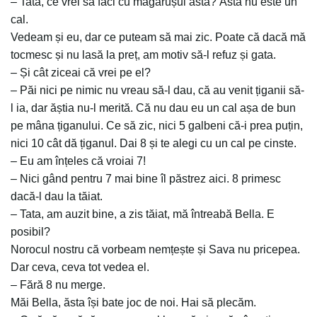
– Tata, ce vrei să faci cu măgărușul asta? Ăsta nu este un
cal.
Vedeam și eu, dar ce puteam să mai zic. Poate că dacă mă
tocmesc și nu lasă la preț, am motiv să-l refuz și gata.
– Și cât ziceai că vrei pe el?
– Păi nici pe nimic nu vreau să-l dau, că au venit țiganii să-
l ia, dar ăștia nu-l merită. Că nu dau eu un cal așa de bun
pe mâna țiganului. Ce să zic, nici 5 galbeni că-i prea puțin,
nici 10 cât dă țiganul. Dai 8 și te alegi cu un cal pe cinste.
– Eu am înțeles că vroiai 7!
– Nici gând pentru 7 mai bine îl păstrez aici. 8 primesc
dacă-l dau la tăiat.
– Tata, am auzit bine, a zis tăiat, mă întreabă Bella. E
posibil?
Norocul nostru că vorbeam nemțește și Sava nu pricepea.
Dar ceva, ceva tot vedea el.
– Fără 8 nu merge.
Măi Bella, ăsta își bate joc de noi. Hai să plecăm.