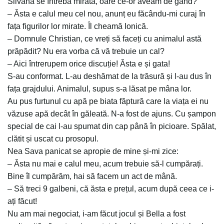
Silvana se întreba mirată, oare ce-or aveam de gând?
– Ăsta e calul meu cel nou, anunț eu făcându-mi curaj în
fața figurilor lor mirate. Îl cheamă Ionică.
– Domnule Christian, ce vreți să faceți cu animalul astă
prăpădit? Nu era vorba că vă trebuie un cal?
– Aici întrerupem orice discuție! Ăsta e și gata!
S-au conformat. L-au deshămat de la trăsură și l-au dus în
fața grajdului. Animalul, supus s-a lăsat pe mâna lor.
Au pus furtunul cu apă pe biata făptură care la viața ei nu
văzuse apă decât în găleată. N-a fost de ajuns. Cu șampon
special de cai l-au spumat din cap până în picioare. Spălat,
clătit și uscat cu prosopul.
Nea Sava panicat se apropie de mine și-mi zice:
– Ăsta nu mai e calul meu, acum trebuie să-l cumpărați.
Bine îl cumpărăm, hai să facem un act de mână.
– Să treci 9 galbeni, că ăsta e prețul, acum după ceea ce i-
ați făcut!
Nu am mai negociat, i-am făcut jocul și Bella a fost