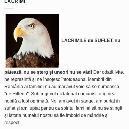
LACRIMI
LACRIMILE de SUFLET, nu
pătează, nu se șterg și uneori nu se văd!
Dar odată ivite,
ne reprezintă și ne însoțesc întotdeauna. Membrii din
România ai familiei nu au mai avut voie să se numească
"de Hillerin". Sub regimul dictatorial comunist, originea
nobilă a fost oprimată. Noi am avut în sânge, am purtat în
suflet și am luptat pentru ca spiritul familiei să nu se stingă
și istoria numelui nostru să fie imbold de mândrie și
respect.