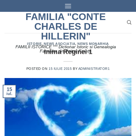
Skip
to
FAMILIA "CONTE
content
CHARLES DE
HILLERIN"
ISTORIE
,
NEWS ASOCIAȚIA
,
NEWS MONARHIA
FAMILII ISTORICE *** Dictionar Istoric si Genealogia
Inima Reginei 1
Familiilor din Poitou Franța
POSTED ON
15 IULIE 2015
BY
ADMINISTRATOR1
15
iul.