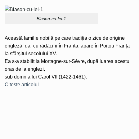
Blason-cu-lei-1
Această familie nobilă pe care tradiția o zice de origine
engleză, dar cu rădăcini în Franța, apare în Poitou Franța
la sfârșitul secolului XV.
Ea s-a stabilit la Mortagne-sur-Sèvre, după luarea acestui
oraș de la englezi,
sub domnia lui Carol VII (1422-1461).
Citeste articolul