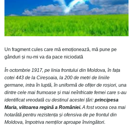
Un fragment cules care mă emoționează, mă pune pe
gânduri și nu-mi va da pace niciodată
În octombrie 1917, pe linia frontului din Moldova, în fața
cotei 443 de la Cireșoaia, la 200 de metri de liniile
germane, intra în luptă, în uniformă de ofițer de roșiori, una
dintre cele mai frumoase și mai neînfricate femei care s-au
identificat vreodată cu destinul acestei țări:
principesa
Maria, viitoarea regină a României.
A fost vocea cea mai
hotarâtă pentru rezistența și ofensiva de pe frontul din
Moldova, împotriva nemților aproape învingă
tori.