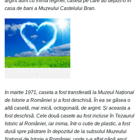
argint aurit cu inima reginei, casetă pe care au depus-o în
casa de bani a Muzeului Castelului Bran.
.
In martie 1971, caseta a fost transferată la Muzeul Național
de Istorie a României și a fost deschisă. În ea se găsea o
altă casetă, mai mică, octogonală, de argint. Și aceasta a
fost deschisă. Cele două casete au fost incluse în Tezaurul
Istoric al României, iar inima, într-o cutie de plastic, a fost
dusă spre păstrare în depozitul de la subsolul Muzeului
Națonal de Istorie a României, unde s-a aflat până anul