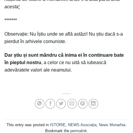
acesta¦
*******
Observație: Nu îștiu unde se află astăzi! Nu știu dacă s-a
pierdut în arhivele comuniste.
Dar știu și sunt mândru că inima ei în continuare bate
în pieptul nostru
, a celor ce nu uită să iubească
adevăratele valori ale neamului.
This entry was posted in
ISTORIE
,
NEWS Asociația
,
News Monarhia
.
Bookmark the
permalink
.