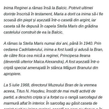
Inima Reginei a rămas însă la Balcic.
Potrivit ultimei
dorințe înscrisă în testament, Maria a dorit ca inima să-i fie
scoasă din piept și așezată într-o casetă din argint, iar
caseta să fie depusă în capela Stella Maris din grădina
castelului construit de ea la Balcic.
A rămas la Stella Maris numai doi ani, până în 1940. Prin
cedarea Cadrilaterului, inima a fost luată și adusă la Bran,
de către fiica cea mică a reginei, Principesa Ileana
(devenită ulterior Maica Alexandra). A fost așezată într-o
criptă special amenajată în stânca Măgurii Branului din
apropiere.
La 5 iulie 1968, directorul Muzeului Bran de la vremea
aceea, Titus N. Hașdeu, însoțit de mai mulți activiți de
partid, a deschis cripta și a forțat cu o rangă sarcofagul de
marmură aflat în interior. În sarcofag au găsit caseta de