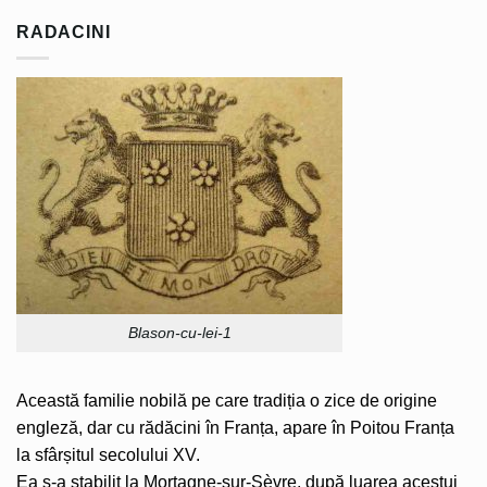
RADACINI
Blason-cu-lei-1
Această familie nobilă pe care tradiția o zice de origine
engleză, dar cu rădăcini în Franța, apare în Poitou Franța
la sfârșitul secolului XV.
Ea s-a stabilit la Mortagne-sur-Sèvre, după luarea acestui