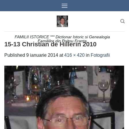
Skip
to
content
FAMILII ISTORICE *** Dictionar Istoric si Genealogia
Familiilor din Poitou Franța
15-13 Christian de Hillerin 2010
Published
9 ianuarie 2014
at
416 × 420
in
Fotografii