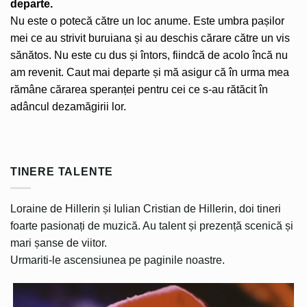
departe.
Nu este o potecă către un loc anume. Este umbra pașilor
mei ce au strivit buruiana și au deschis cărare către un vis
sănătos. Nu este cu dus și întors, fiindcă de acolo încă nu
am revenit. Caut mai departe și mă asigur că în urma mea
rămâne cărarea speranței pentru cei ce s-au rătăcit în
adâncul dezamăgirii lor.
TINERE TALENTE
Loraine de Hillerin și Iulian Cristian de Hillerin, doi tineri
foarte pasionați de muzică. Au talent și prezență scenică și
mari șanse de viitor.
Urmariti-le ascensiunea pe paginile noastre.