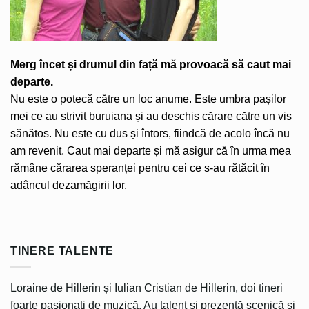
Merg încet și drumul din față mă provoacă să caut mai
departe.
Nu este o potecă către un loc anume. Este umbra pașilor
mei ce au strivit buruiana și au deschis cărare către un vis
sănătos. Nu este cu dus și întors, fiindcă de acolo încă nu
am revenit. Caut mai departe și mă asigur că în urma mea
rămâne cărarea speranței pentru cei ce s-au rătăcit în
adâncul dezamăgirii lor.
TINERE TALENTE
Loraine de Hillerin și Iulian Cristian de Hillerin, doi tineri
foarte pasionați de muzică. Au talent și prezență scenică și