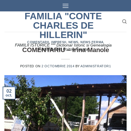
Skip
to
FAMILIA "CONTE
content
CHARLES DE
HILLERIN"
COMENTARII, IMPRESII
,
NEWS
,
NEWS FERMA
FAMILII ISTORICE *** Dictionar Istoric si Genealogia
COMENTARIU – Irina Manole
Familiilor din Poitou Franța
POSTED ON
2 OCTOMBRIE 2014
BY
ADMINISTRATOR1
02
oct.