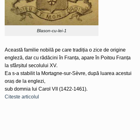
Blason-cu-lei-1
Această familie nobilă pe care tradiția o zice de origine
engleză, dar cu rădăcini în Franța, apare în Poitou Franța
la sfârșitul secolului XV.
Ea s-a stabilit la Mortagne-sur-Sèvre, după luarea acestui
oraș de la englezi,
sub domnia lui Carol VII (1422-1461).
Citeste articolul