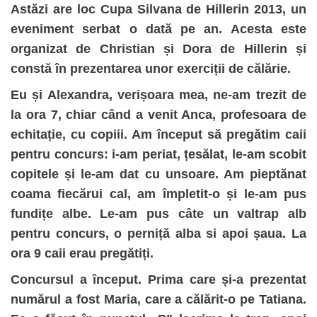
Astăzi are loc Cupa Silvana de Hillerin 2013, un
eveniment serbat o dată pe an. Acesta este
organizat de Christian și Dora de Hillerin și
constă în prezentarea unor exerciții de călărie.
Eu și Alexandra, verișoara mea, ne-am trezit de
la ora 7, chiar când a venit Anca, profesoara de
echitație, cu copiii. Am început să pregătim caii
pentru concurs: i-am periat, țesălat, le-am scobit
copitele și le-am dat cu unsoare. Am pieptănat
coama fiecărui cal, am împletit-o și le-am pus
fundițe albe. Le-am pus câte un valtrap alb
pentru concurs, o perniță alba si apoi șaua. La
ora 9 caii erau pregătiți.
Concursul a început. Prima care și-a prezentat
numărul a fost Maria, care a călărit-o pe Tatiana.