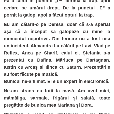
Ea a făcut în punctul „P” lacrima la trap, apoi
cedare pe umărul drept. De la punctul „E” a
pornit la galop, apoi a făcut opturi la trap.
Eu am călărit-o pe Denisa, doar că s-a speriat
așa că a început să galopeze cu mine la
momentul nepotrivit. Din fericire nu a fost nici
un incident. Alexandra l-a călărit pe Lavi, Vlad pe
Reflex, Anca pe Sharif, calul ei. Ștefania s-a
prezentat cu Dafina, Măriuca pe Dartagnan,
Iustin cu Arcaș și Ilinca cu Saturn. Prezentările
au fost făcute pe muzică.
Bunicul ne-a filmat. El e un expert în electronică.
Ne-am strâns cu toții la masă. Am avut mici,
mămăliga, sarmale, frigărui și salată, toate
pregătite de bunica mea Mariana și Dora.