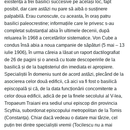
existența a trei basilici succesive pe același loc, fapt
posibil, dar care astăzi nu pare să aibă o susținere
palpabilă. Erau cunoscute, cu aceasta, în oraș patru
basilici paleocrestine; informațiile care le privesc s-au
completat substanțial abia în ultimele decenii, după
reluarea în 1968 a cercetărilor sistematice. Von Cube a
condus însă abia a noua campanie de săpături (5 mai – 13
iulie 1906), în urma căreia a lăsat un raport dactilografiat
de 26 de pagini și o anexă cu toate descoperirile de la
basilică și de la baptisteriul din imediata ei apropiere.
Specialiștii în domeniu sunt de acord astăzi, plecând de la
asocierea celor două edificii, că aici va fi fost o basilică
episcopală și că, de la data funcționării concomitente a
celor doua edificii, adică de pe la finele secolului al V-lea,
Tropaeum Traiani era sediul unui episcop din provincia
Scythia, subordonat episcopului metropolitan de la Tomis
(Constanța). Chiar dacă vedeau o datare mai târzie, cel
puțin trei dintre specialiștii vremii (Tocilescu nu a mai