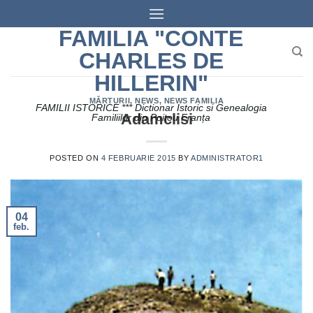
Skip
to
FAMILIA "CONTE
content
CHARLES DE
HILLERIN"
MĂRTURII
,
NEWS
,
NEWS FAMILIA
FAMILII ISTORICE *** Dictionar Istoric si Genealogia
Adamclisi
Familiilor din Poitou Franța
POSTED ON
4 FEBRUARIE 2015
BY
ADMINISTRATOR1
04
feb.