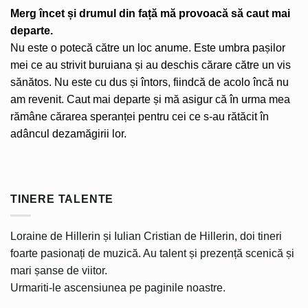
Merg încet și drumul din față mă provoacă să caut mai
departe.
Nu este o potecă către un loc anume. Este umbra pașilor
mei ce au strivit buruiana și au deschis cărare către un vis
sănătos. Nu este cu dus și întors, fiindcă de acolo încă nu
am revenit. Caut mai departe și mă asigur că în urma mea
rămâne cărarea speranței pentru cei ce s-au rătăcit în
adâncul dezamăgirii lor.
TINERE TALENTE
Loraine de Hillerin și Iulian Cristian de Hillerin, doi tineri
foarte pasionați de muzică. Au talent și prezență scenică și
mari șanse de viitor.
Urmariti-le ascensiunea pe paginile noastre.