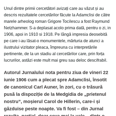
Unul dintre primii cercetători avizați care au văzut și au
descris rezultatele cercetărilor făcute la Adamclisi de către
marele arheolog roman Grigore Tocilescu a fost Raymund
Netzhammer. S-a deplasat acolo prima dată, pentru o zi, in
1906, apoi in 1910 si 1918. Pe lângă impresia deosebită
pe care i-au lăsat-o monumentele, mărturia de atunci a
ilustrului vizitator pleaca, împreuna cu interpretările
pertinente, de la un stadiu al cercetărilor care, prin forța
lucrurilor, astăzi este mult mai greu sau deloc descifrabil.
Autorul Jurnalului nota pentru ziua de vineri 22
iunie 1906 cum a plecat spre Adamclisi, însotit
de canonicul Carl Auner, în zori, cu o trăsură
pusă la dispoziție de la Medgidia de „prietenul
nostru”, moșierul Carol de Hillerin, care-i și
găzduise peste noapte. Va fi fost – din Jurnal