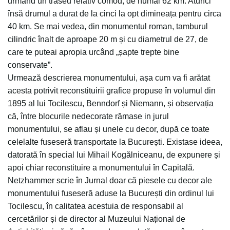
urmând un traseu relativ comod, de numai 62 km. Atunci
însă drumul a durat de la cinci la opt dimineața pentru circa
40 km. Se mai vedea, din monumentul roman, tamburul
cilindric înalt de aproape 20 m și cu diametrul de 27, de
care te puteai apropia urcând „șapte trepte bine
conservate”.
Urmează descrierea monumentului, așa cum va fi arătat
acesta potrivit reconstituirii grafice propuse în volumul din
1895 al lui Tocilescu, Benndorf și Niemann, și observația
că, între blocurile nedecorate rămase in jurul
monumentului, se aflau și unele cu decor, după ce toate
celelalte fuseseră transportate la București. Existase ideea,
datorată în special lui Mihail Kogălniceanu, de expunere și
apoi chiar reconstituire a monumentului în Capitală.
Netzhammer scrie în Jurnal doar că piesele cu decor ale
monumentului fuseseră aduse la București din ordinul lui
Tocilescu, în calitatea acestuia de responsabil al
cercetărilor și de director al Muzeului Național de