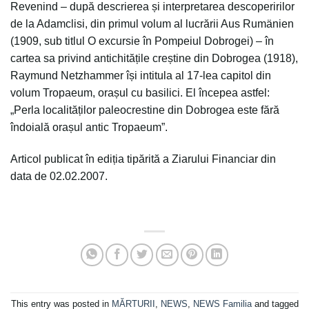
Revenind – după descrierea și interpretarea descoperirilor
de la Adamclisi, din primul volum al lucrării Aus Rumänien
(1909, sub titlul O excursie în Pompeiul Dobrogei) – în
cartea sa privind antichitățile creștine din Dobrogea (1918),
Raymund Netzhammer își intitula al 17-lea capitol din
volum Tropaeum, orașul cu basilici. El începea astfel:
„Perla localităților paleocrestine din Dobrogea este fără
îndoială orașul antic Tropaeum”.
Articol publicat în ediția tipărită a Ziarului Financiar din
data de 02.02.2007.
This entry was posted in
MĂRTURII
,
NEWS
,
NEWS Familia
and tagged