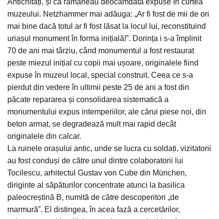
Antichități, și că rămâneau deocamdată expuse în curtea
muzeului. Netzhammer mai adăuga: „Ar fi fost de mii de ori
mai bine dacă totul ar fi fost lăsat la locul lui, reconstituind
uriașul monument în forma inițială!”. Dorința i s-a împlinit
70 de ani mai târziu, când monumentul a fost restaurat
peste miezul inițial cu copii mai ușoare, originalele fiind
expuse în muzeul local, special construit. Ceea ce s-a
pierdut din vedere în ultimii peste 25 de ani a fost din
păcate repararea și consolidarea sistematică a
monumentului expus intemperiilor, ale cărui piese noi, din
beton armat, se degradează mult mai rapid decât
originalele din calcar.
La ruinele orașului antic, unde se lucra cu soldați, vizitatorii
au fost conduși de către unul dintre colaboratorii lui
Tocilescu, arhitectul Gustav von Cube din München,
diriginte al săpăturilor concentrate atunci la basilica
paleocreștină B, numită de către descoperitori „de
marmură”. El distingea, în acea fază a cercetărilor,