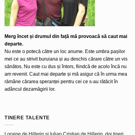
Merg încet și drumul din față mă provoacă să caut mai
departe.
Nu este o potecă către un loc anume. Este umbra pașilor
mei ce au strivit buruiana și au deschis cărare către un vis
sănătos. Nu este cu dus și întors, fiindcă de acolo încă nu
am revenit. Caut mai departe și mă asigur că în urma mea
rămâne cărarea speranței pentru cei ce s-au rătăcit în
adâncul dezamăgirii lor.
TINERE TALENTE
Loraine de Hillerin și Iulian Cristian de Hillerin, doi tineri