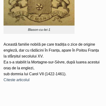
Blason-cu-lei-1
Această familie nobilă pe care tradiția o zice de origine
engleză, dar cu rădăcini în Franța, apare în Poitou Franța
la sfârșitul secolului XV.
Ea s-a stabilit la Mortagne-sur-Sèvre, după luarea acestui
oraș de la englezi,
sub domnia lui Carol VII (1422-1461).
Citeste articolul