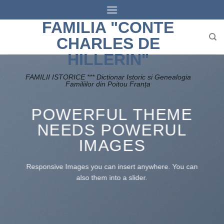
Skip
to
FAMILIA "CONTE
content
CHARLES DE
HILLERIN"
FAMILII ISTORICE *** Dictionar Istoric si Genealogia
Familiilor din Poitou Franța
POWERFUL THEME
NEEDS POWERUL
IMAGES
Responsive Images you can insert anywhere. You can
also them into a slider.