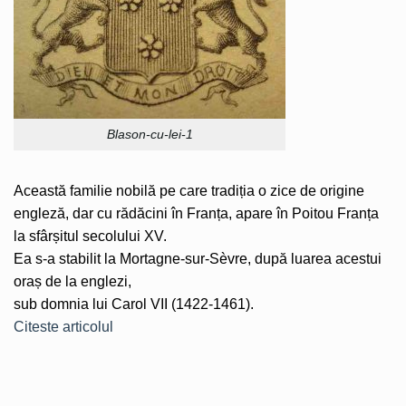
Blason-cu-lei-1
Această familie nobilă pe care tradiția o zice de origine
engleză, dar cu rădăcini în Franța, apare în Poitou Franța
la sfârșitul secolului XV.
Ea s-a stabilit la Mortagne-sur-Sèvre, după luarea acestui
oraș de la englezi,
sub domnia lui Carol VII (1422-1461).
Citeste articolul