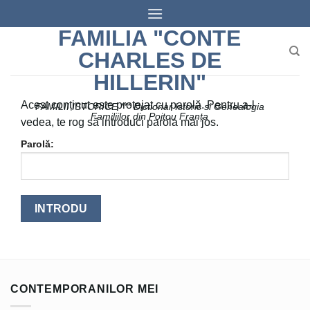
Skip
to
FAMILIA "CONTE
content
CHARLES DE
HILLERIN"
Acest conținut este protejat cu parolă. Pentru a-l
FAMILII ISTORICE *** Dictionar Istoric si Genealogia
Familiilor din Poitou Franța
vedea, te rog să introduci parola mai jos.
Parolă:
CONTEMPORANILOR MEI