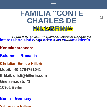
Skip
to
FAMILIA "CONTE
content
CHARLES DE
HILLERIN"
Block
"9448"
not found
FAMILII ISTORICE *** Dictionar Istoric si Genealogia
Interessierte sind eingeladen, uns zu kontaktieren
Familiilor din Poitou Franța
Kontaktpersonen:
Bukarest – Romania:
Christian Em. de Hillerin
Mobil: +49-1794751941
E-Mail: cristi@hillerin.com
Gneisenaustr. 71
10961 Berlin
Berlin – Germany:
Silvana de Hillerin