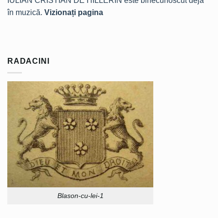
IULIAN CRISTIAN DE HILLERIN este binecunoscut deja
în muzică.
Vizionați pagina
RADACINI
Blason-cu-lei-1