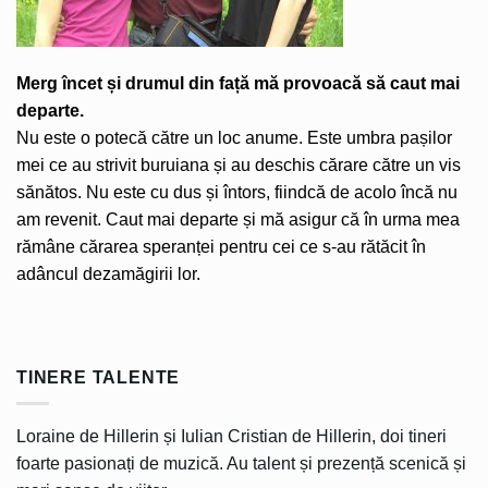
Merg încet și drumul din față mă provoacă să caut mai
departe.
Nu este o potecă către un loc anume. Este umbra pașilor
mei ce au strivit buruiana și au deschis cărare către un vis
sănătos. Nu este cu dus și întors, fiindcă de acolo încă nu
am revenit. Caut mai departe și mă asigur că în urma mea
rămâne cărarea speranței pentru cei ce s-au rătăcit în
adâncul dezamăgirii lor.
TINERE TALENTE
Loraine de Hillerin și Iulian Cristian de Hillerin, doi tineri
foarte pasionați de muzică. Au talent și prezență scenică și