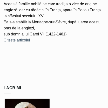
Această familie nobilă pe care tradiția o zice de origine
engleză, dar cu rădăcini în Franța, apare în Poitou Franța
la sfârșitul secolului XV.
Ea s-a stabilit la Mortagne-sur-Sèvre, după luarea acestui
oraș de la englezi,
sub domnia lui Carol VII (1422-1461).
Citeste articolul
LACRIMI