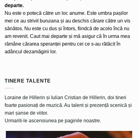
departe.
Nu este o potecă către un loc anume. Este umbra pașilor
mei ce au strivit buruiana și au deschis cărare către un vis
sănătos. Nu este cu dus și întors, fiindcă de acolo încă nu
am revenit. Caut mai departe și mă asigur că în urma mea
rămâne cărarea speranței pentru cei ce s-au rătăcit în
adâncul dezamăgirii lor.
TINERE TALENTE
Loraine de Hillerin și Iulian Cristian de Hillerin, doi tineri
foarte pasionați de muzică. Au talent și prezență scenică și
mari șanse de viitor.
Urmariti-le ascensiunea pe paginile noastre.