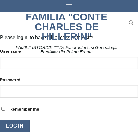
Skip
to
FAMILIA "CONTE
content
CHARLES DE
HILLERIN"
Please login, to have full access to this site.
FAMILII ISTORICE *** Dictionar Istoric si Genealogia
Username
Familiilor din Poitou Franța
Password
Remember me