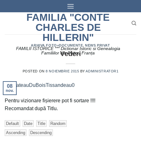
Skip
to
FAMILIA "CONTE
content
CHARLES DE
HILLERIN"
ARHIVA FOTO+DOCUMENTE
,
NEWS PRIVAT
FAMILII ISTORICE *** Dictionar Istoric si Genealogia
Vederi
Familiilor din Poitou Franța
POSTED ON
8 NOIEMBRIE 2015
BY
ADMINISTRATOR1
08
nov.
Pentru vizionare fișierere pot fi sortare !!!!
Recomandat după Titlu.
Default
Date
Title
Random
Ascending
Descending